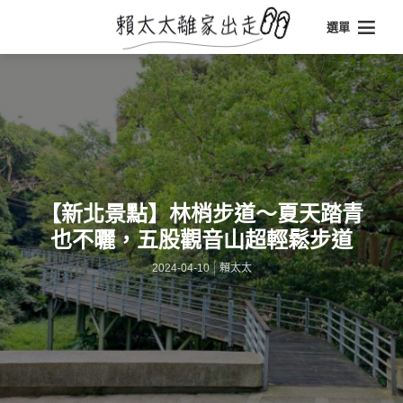
選單
【新北景點】林梢步道～夏天踏青
也不曬，五股觀音山超輕鬆步道
2024-04-10
賴太太