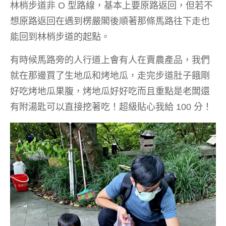
林梢步道非 O 型路線，基本上要原路返回，但若不
想原路返回在遇到楞嚴閣後順著那條馬路往下走也
能回到林梢步道的起點。
有時候馬路旁的人行道上會有人在賣農產品，我們
就在那邊買了生地瓜和烤地瓜，走完步道肚子餓剛
好吃烤地瓜果腹，烤地瓜好好吃而且重點是老闆還
有附湯匙可以直接挖著吃！超級貼心我給 100 分！