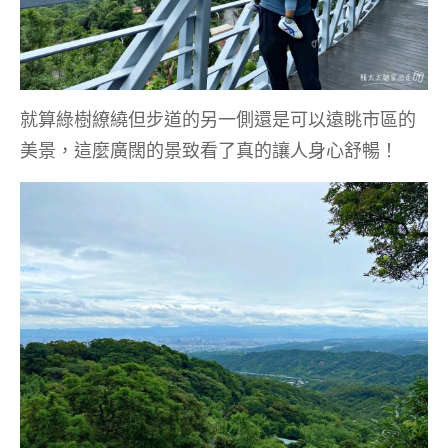
就算綠樹繚繞但步道的另一側還是可以遠眺市區的
美景，這麼廣闊的景致看了真的讓人身心舒暢！