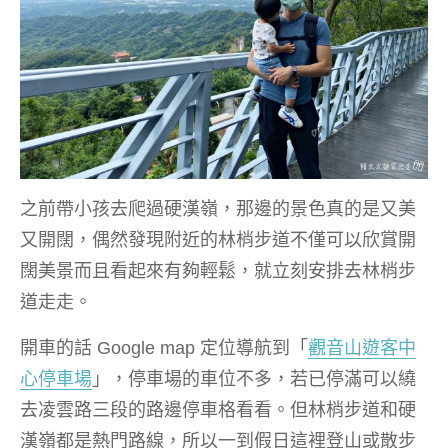
之前帶小孩去爬過硬漢嶺，那邊的景色真的是又美
又開闊，偶然發現附近的林梢步道不僅可以欣賞開
闊美景而且看起來有夠輕鬆，就立刻安排去林梢步
道走走。
開車的話 Google map 定位導航到「
觀音山遊客中
心停車場
」，停車場的車位不多，若已停滿可以繞
去凌雲路三段的路邊停車格看看。但林梢步道和硬
漢嶺都是熱門路線，所以一到假日這裡登山或散步