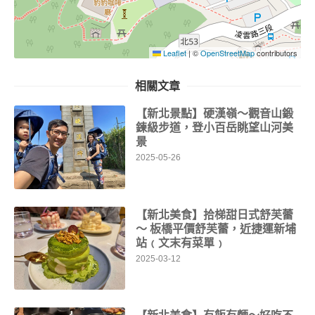
Leaflet
|
©
OpenStreetMap
contributors
相關文章
【新北景點】硬漢嶺～觀音山鍛
鍊級步道，登小百岳眺望山河美
景
2025-05-26
【新北美食】拾梯甜日式舒芙蕾
～ 板橋平價舒芙蕾，近捷運新埔
站﹙文末有菜單﹚
2025-03-12