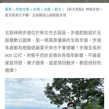
首頁
»
所有文章
»
台灣
»
北部
»
新北
»
【新北景點】林梢步道～
夏天踏青也不曬，五股觀音山超輕鬆步道
五股林梢步道位於新北市五股區，步道起點設於五
股運動公園旁，是一條風景優美的生態步道，步道
多處都有樹蔭遮蔽夏天來也不會很曬！步道全長約
800 公尺，地勢平坦好走適合各個年齡層，不論是
家庭郊遊、親子踏青、或是情侶散步，都是很好的
選擇！