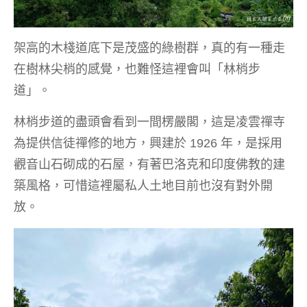
架高的木棧道底下是茂盛的綠樹群，真的有一種走
在樹林尖梢的感覺，也難怪這裡會叫「林梢步
道」。
林梢步道的盡頭會看到一間楞嚴閣，這是凌雲禪寺
為提供信徒禪修的地方，興建於 1926 年，是採用
觀音山石砌成的石屋，有著巴洛克和印度佛教的建
築風格，可惜這裡屬私人土地目前也沒有對外開
放。