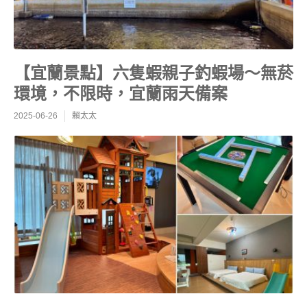
【宜蘭景點】六隻蝦親子釣蝦場～無菸
環境，不限時，宜蘭雨天備案
2025-06-26
賴太太