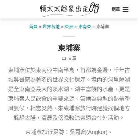
選單
首頁
»
世界各地
»
亞洲
»
東南亞
»
柬埔寨
柬埔寨
11 文章
柬埔寨位於東南亞中南半島，首都為金邊，千年古
城吳哥窟為著名的世界文化遺產。境內的洞里薩湖
是全東南亞最大的淡水湖，湖中富饒的水產，更是
柬埔寨人民飲食的重要來源。氣候為典型的熱帶季
風氣候，相當炎熱，來柬埔寨旅行時建議找個地方
躲躲太陽，清晨及傍晚較涼爽適合在外活動。
柬埔寨旅行足跡：吳哥窟(Angkor)。