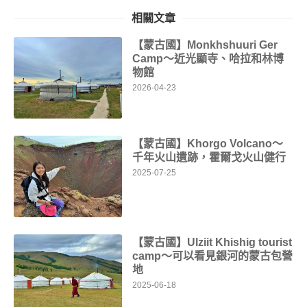
相關文章
【蒙古國】Monkhshuuri Ger
Camp～近光顯寺、哈拉和林博
物館
2026-04-23
【蒙古國】Khorgo Volcano～
千年火山遺跡，霍爾戈火山健行
2025-07-25
【蒙古國】Ulziit Khishig tourist
camp～可以看見銀河的蒙古包營
地
2025-06-18