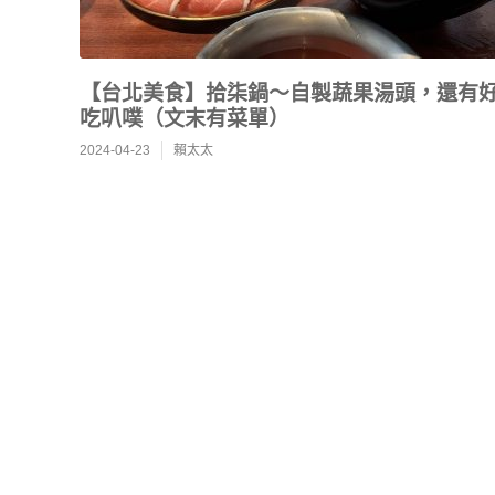
【台北美食】拾柒鍋～自製蔬果湯頭，還有
吃叭噗（文末有菜單）
2024-04-23
賴太太