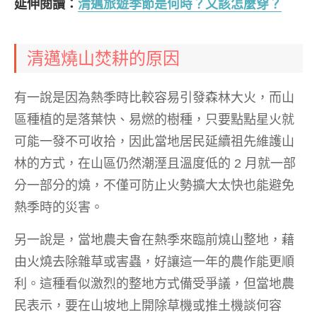
延伸閱讀：
清邁旅遊季節是何時？又該怎麼穿？
清邁燒山焚耕的原因
有一說是因為熱季時比較容易引發森林大火，而山
區種植的是落葉快、易燃的樹種，只要點點星火就
可能一發不可收拾，因此當地居民延續祖先維護山
林的方式，在山區仍然潮溼且溫度低的 2 月就一部
分一部分的燒，不僅可防止火勢擴大太快也能避免
熱季時的災害。
另一說是，當地農夫會在熱季來臨前燒山整地，藉
由火燒去除雜草或害蟲，好讓這一年的農作能更順
利。這種看似激烈的整地方式備受爭議，但當地農
民表示，要在山坡地上開除草機或推土機談何容