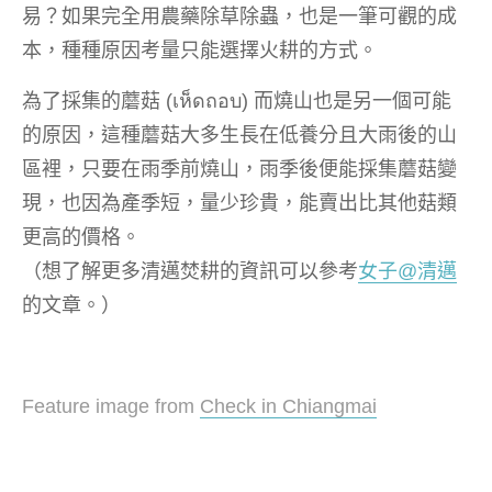
易？如果完全用農藥除草除蟲，也是一筆可觀的成
本，種種原因考量只能選擇火耕的方式。
為了採集的蘑菇 (เห็ดถอบ) 而燒山也是另一個可能
的原因，這種蘑菇大多生長在低養分且大雨後的山
區裡，只要在雨季前燒山，雨季後便能採集蘑菇變
現，也因為產季短，量少珍貴，能賣出比其他菇類
更高的價格。
（想了解更多清邁焚耕的資訊可以參考
女子@清邁
的文章。）
Feature image from
Check in Chiangmai