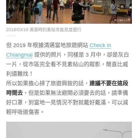
2018/03/18 黃昏時的素帖寺能見度還行
但 2019 年根據清邁當地旅遊網站
Check in
Chiangmai
提供的照片，同樣是 3 月中，卻是灰白
一片，從市區完全看不見素帖山的蹤影，簡直比威
利還難找！
所以如果擔心掃了旅遊興致的話，
建議不要在這段
時間去
，但是如果無法避開必須要去的話，請準備
好口罩，到當地一見情況不對就戴好戴滿，可以減
輕呼吸道傷害。