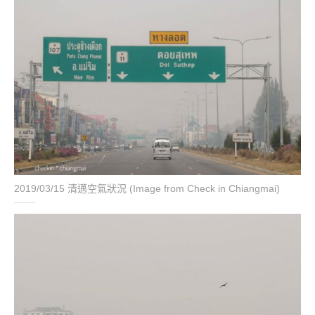
2019/03/15 清邁空氣狀況 (Image from Check in Chiangmai)