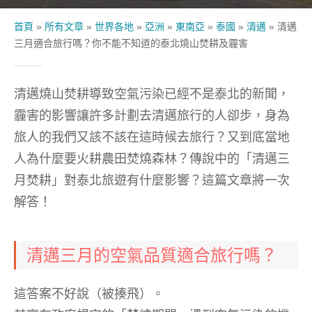
首頁
»
所有文章
»
世界各地
»
亞洲
»
東南亞
»
泰國
»
清邁
»
清邁
三月適合旅行嗎？你不能不知道的泰北燒山焚耕及霾害
清邁燒山焚耕導致空氣污染已經不是泰北的新聞，
霾害的影響讓許多計劃去清邁旅行的人卻步，身為
旅人的我們又該不該在這時候去旅行？又到底當地
人為什麼要火耕農田焚燒森林？傳說中的「清邁三
月焚耕」對泰北旅遊有什麼影響？這篇文章將一次
解答！
清邁三月的空氣品質適合旅行嗎？
這答案不好說（被揍飛）。