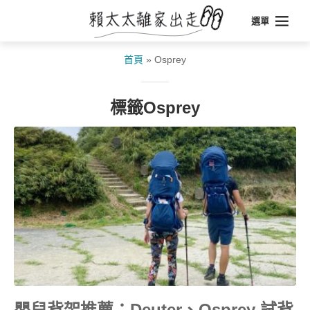
選單
首頁
»
Osprey
標籤Osprey
嬰兒背架推薦：Deuter、Osprey 試背