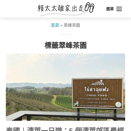
選單
首頁
»
翠峰茶園
標籤翠峰茶園
泰國︱清萊一日遊：5 個清萊郊區最經