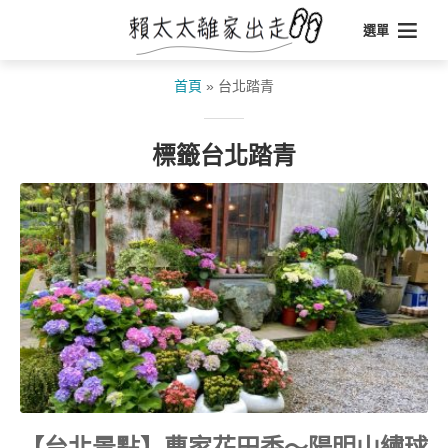
選單
首頁
»
台北踏青
標籤台北踏青
【台北景點】曹家花田香～陽明山繡球