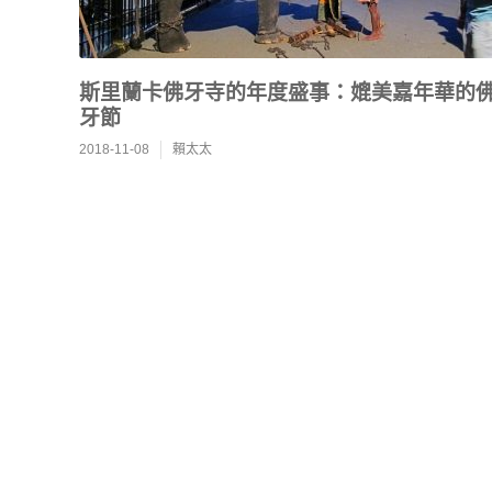
斯里蘭卡佛牙寺的年度盛事：媲美嘉年華的
牙節
2018-11-08
賴太太